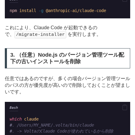
npm
install
-g
@anthropic-ai/claude-code
これにより、Claude Code が起動できるの
で、
を実行します。
/migrate-installer
3. （任意）Node.js のバージョン管理ツール配
下の古いインストールを削除
任意ではあるのですが、多くの場合バージョン管理ツール
のパスの方が優先度が高いので削除しておくことが望まし
いです。
Bash
which
claude
#
. /Users/MY_NAME/.volta/bin/claude
#
. -> VoltaのClaude Codeが使われているから削除