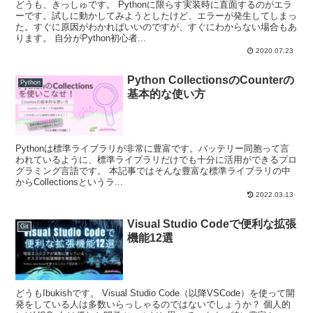
どうも、きっしゅです。 Pythonに限らす実装時に直面するのがエラ
ーです。試しに動かしてみようとしたけど、エラーが発生してしまっ
た。すぐに原因がわかればいいのですが、すぐにわからない場合もあ
ります。 自分がPython初心者...
2020.07.23
Python CollectionsのCounterの
Python
基本的な使い方
Pythonは標準ライブラリが非常に豊富です。バッテリー同胞って言
われているように、標準ライブラリだけでも十分に活用ができるプロ
グラミング言語です。 本記事ではそんな豊富な標準ライブラリの中
からCollectionsというラ...
2022.03.13
Visual Studio Codeで便利な拡張
Git
機能12選
どうもIbukishです。 Visual Studio Code（以降VSCode）を使って開
発をしている人は多数いらっしゃるのではないでしょうか？ 個人的