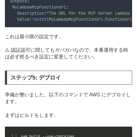
Outputs
:
MyLambdaMcpFunctionUrl
:
Description
:
"
The URL for the MCP Server Lambda fu
Value
:
!GetAtt
MyLambdaMcpFunctionUrl.FunctionUrl
これは最小限の設定です。
⚠️ 認証認可に関してもガバガバなので、本番運用する時
は必ず然るべき設定に変更してください。
ステップ5: デプロイ
準備が整いました。以下のコマンドで AWS にデプロイし
ます。
まずはビルドをします。
sam build --use-container