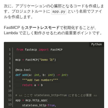
次に、アプリケーションの心臓部となるコードを作成しま
す。プロジェクトルートに
という名前でファイ
app.py
ルを作成します。
FastMCP を
ステートレスモード
で初期化することが、
Lambda で正しく動作させるための最重要ポイントです。
from
 fastmcp 
import
 FastMCP

mcp 
=
 FastMCP
(
"Demo 🚀"
)
@mcp
.
tool
def
add
(
a
:
int
,
 b
:
int
)
-
>
int
:
"""Add two numbers"""
return
 a 
+
 b

# ⚠️⚠️ ここで stateless_http=True にすることが重要 ⚠️⚠️
app 
=
 mcp
.
http_app
(
    stateless_http
=
True
,