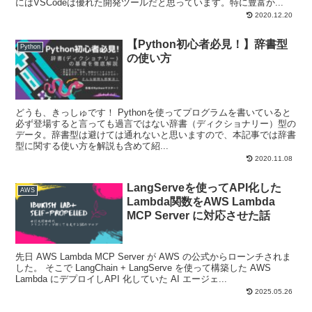
にはVSCodeは優れた開発ツールだと思っています。特に豊富か...
2020.12.20
【Python初心者必見！】辞書型
Python
の使い方
どうも、きっしゅです！ Pythonを使ってプログラムを書いていると
必ず登場すると言っても過言ではない辞書（ディクショナリー）型の
データ。辞書型は避けては通れないと思いますので、本記事では辞書
型に関する使い方を解説も含めて紹...
2020.11.08
LangServeを使ってAPI化した
AWS
Lambda関数をAWS Lambda
MCP Server に対応させた話
先日 AWS Lambda MCP Server が AWS の公式からローンチされま
した。 そこで LangChain + LangServe を使って構築した AWS
Lambda にデプロイしAPI 化していた AI エージェ...
2025.05.26