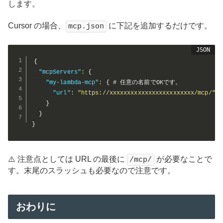
します。
Cursor の場合、
に下記を追加するだけです。
mcp.json
{
"mcpServers"
:
{
"my-lambda-mcp"
:
{
 # 任意の名前でOKです。

"url"
:
"https://xxxxxxxxxxxxxxxxxxxxxxxx/mcp/"
 
}
}
}
⚠️ 注意点としては URL の最後に
が必要なことで
/mcp/
す。末尾のスラッシュも必要なので注意です。
おわりに