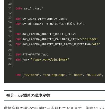
COPY
 src/ ./src/
ENV
 UV_CACHE_DIR=/tmp/uv-cache
ENV
 UV_NO_SYNC=1  # uv のビルド速度を上げる 
ENV
 AWS_LAMBDA_ADAPTER_BUFFER_OFF=1
ENV
 AWS_LAMBDA_ADAPTER_CALLBACK_PATH=
"/callback"
ENV
 AWS_LAMBDA_ADAPTER_HTTP_PROXY_BUFFERING=
"off"
ENV
 PYTHONPATH=/app
ENV
 PATH=
"/app/.venv/bin:$PATH"
CMD
 [
"uvicorn"
, 
"src.app:app"
, 
"--host"
, 
"0.0.0.0"
, 
"-
補足 – uv関連の環境変数
環境変数の設定の目的に一応触れておきます。興味ない人