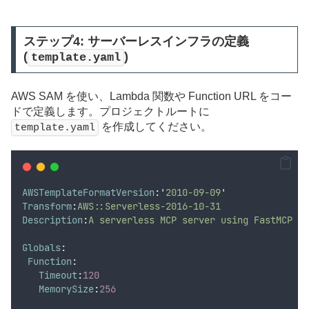
ステップ4: サーバーレスインフラの定義
(
)
template.yaml
AWS SAM を使い、Lambda 関数や Function URL をコー
ドで定義します。プロジェクトルートに
を作成してください。
template.yaml
AWSTemplateFormatVersion
:
'
2010-09-09
'
Transform
:
AWS::Serverless-2016-10-31
Description
:
A serverless MCP server using FastMCP on
Globals
:
Function
:
Timeout
:
120
MemorySize
:
256