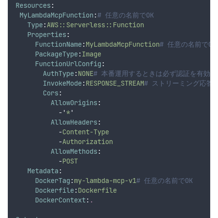
Resources
:
MyLambdaMcpFunction
:
# 任意の名前でOK
Type
:
AWS::Serverless::Function
Properties
:
FunctionName
:
MyLambdaMcpFunction
# 任意の名前でOK
PackageType
:
Image
FunctionUrlConfig
:
AuthType
:
NONE
# 本番運用するときは必ず認証を有効
InvokeMode
:
RESPONSE_STREAM
# ストリーミング応答
Cors
:
AllowOrigins
:
-
'
*
'
AllowHeaders
:
-
Content-Type
-
Authorization
AllowMethods
:
-
POST
Metadata
:
DockerTag
:
my-lambda-mcp-v1
# 任意の名前でOK
Dockerfile
:
Dockerfile
DockerContext
:
.