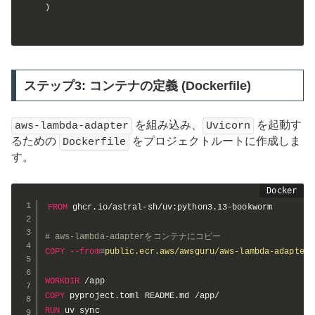
)
ステップ3: コンテナの定義 (Dockerfile)
を組み込み、
を起動す
aws-lambda-adapter
Uvicorn
るための
をプロジェクトルートに作成しま
Dockerfile
す。
FROM
 ghcr.io/astral-sh/uv:python3.13-bookworm
# aws-lambda-adapterをコンテナにコピー
COPY
--from
=
public.ecr.aws/awsguru/aws-lambda-adapter:
WORKDIR
 /app
COPY
 pyproject.toml README.md /app/
RUN
 uv sync