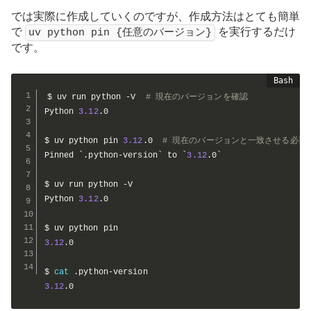
では実際に作成していくのですが、作成方法はとても簡単
で
を実行するだけ
uv python pin {任意のバージョン}
です。
$ uv run python -V  
# 現在のバージョンを確認
Python 
3.12
.0

$ uv python pin 
3.12
.0  
# 現在のバージョンと一致させる必要
Pinned 
`
.python-version
`
 to 
`
3.12
.0
`
$ uv run python -V

Python 
3.12
.0

3.12
.0

$ 
cat
3.12
.0