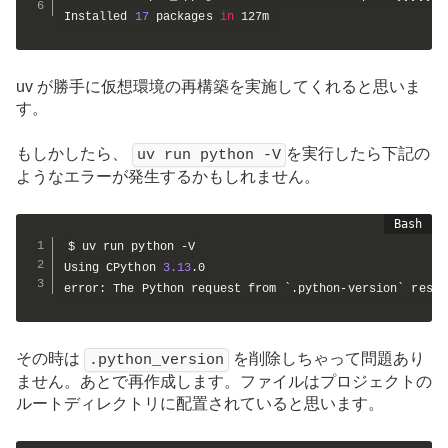
Installed 
17
 packages 
in
 127m
uv が勝手に仮想環境の再構築を実施してくれると思いま
す。
もしかしたら、
を実行したら下記の
uv run python -V
ようなエラーが発生するかもしれません。
$ uv run python -V

Using CPython 
3.13
.0

error: The Python request from 
`
.python-version
`
 resol
その時は
を削除しちゃって問題あり
.python_version
ません。あとで再作成します。ファイルはプロジェクトの
ルートディレクトリに配置されていると思います。