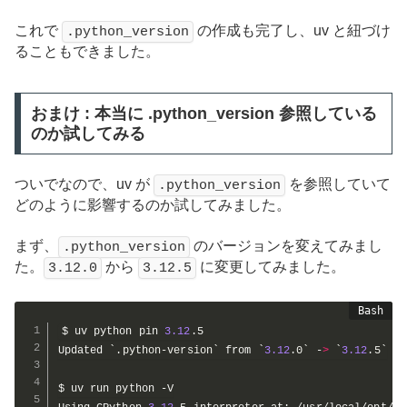
これで
の作成も完了し、uv と紐づけ
.python_version
ることもできました。
おまけ : 本当に .python_version 参照している
のか試してみる
ついでなので、uv が
を参照していて
.python_version
どのように影響するのか試してみました。
まず、
のバージョンを変えてみまし
.python_version
た。
から
に変更してみました。
3.12.0
3.12.5
$ uv python pin 
3.12
.5

Updated 
`
.python-version
`
 from 
`
3.12
.0
`
 -
>
`
3.12
.5
`
$ uv run python -V
