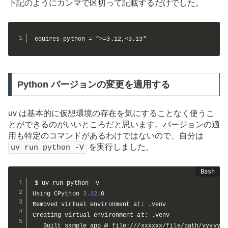
下記のようにカンマで区切って記載するだけでした。
equires-python = ">=3.12,<3.13"
Python バージョンの変更を適用する
uv は基本的に仮想環境の存在を気にすることなく使うこ
とができるのがいいところだと思います。バージョンの適
用も特定のコマンドがあるわけではないので、自分は
を実行しました。
uv run python -V
$ uv run python -V   

Using CPython 
3.12
.0

Removed virtual environment at: .venv

Creating virtual environment at: .venv

   Built sample_app @ file:///xxxxxx/file/path/yyyyyy
