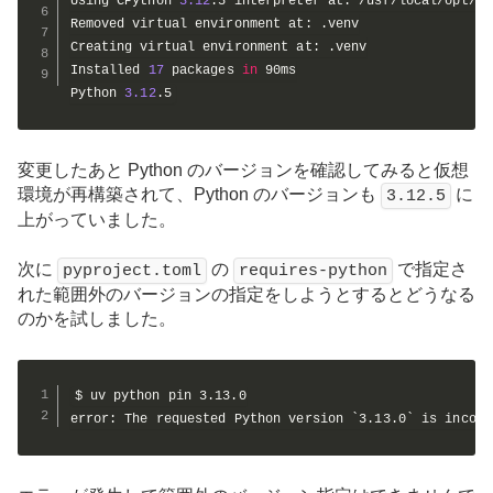
Using CPython 
3.12
.5 interpreter at: /usr/local/opt/py
Removed virtual environment at: .venv

Creating virtual environment at: .venv

Installed 
17
 packages 
in
 90ms

Python 
3.12
.5
変更したあと Python のバージョンを確認してみると仮想
環境が再構築されて、Python のバージョンも
に
3.12.5
上がっていました。
次に
の
で指定さ
pyproject.toml
requires-python
れた範囲外のバージョンの指定をしようとするとどうなる
のかを試しました。
$ uv python pin 3.13.0

error: The requested Python version `3.13.0` is incomp