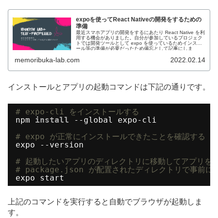
expoを使ってReact Nativeの開発をするための
準備
最近スマホアプリの開発をするにあたり React Native を利
用する機会がありました。自分が参加しているプロジェク
トでは開発ツールとして expo を使っているためインスト
ール等の準備が必要だったため備忘として記事にしま
す。...
memoribuka-lab.com
2022.02.14
インストールとアプリの起動コマンドは下記の通りです。
# expo-cli をインストールする
npm
install
--global expo-cli
# expo が正常にインストールできたことを確認する
expo --version
# 起動したいアプリのディレクトリに移動してアプリを
# package.json が配置されたディレクトリで事前に 
expo start
上記のコマンドを実行すると自動でブラウザが起動しま
す。