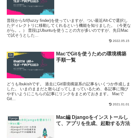
普段からfzf(fuzzy finder)を使っていますが、つい最近Alt-Cで選択し
たディレクトリに移動してくれるという機能を知りました。（今更な
がら。。） 普段はUbuntuを使うことの方が多いのですが、先日Mac
で試そうとした...
2022.05.15
MacでGitを使うための環境構築
Git
手順一覧
どうもIbukishです。 過去にGit環境構築系の記事をいくつか作成しま
した。 いまのままだと散らばってしまっているため、各記事に飛び
やすいようにこちらの記事にリンクをまとめておきます。 Macで
Git...
2021.01.01
Mac編 Djangoをインストールし
Django
て、アプリを生成、起動する方法