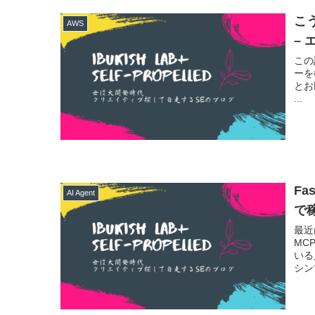
こ
AWS
–
この
ーを
とお
...
Fa
AI Agent
で
最近
MC
いる
シン