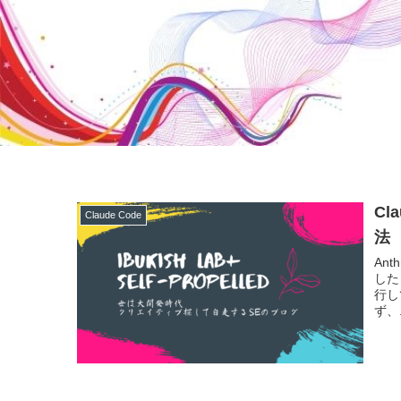
Cl
Claude Code
法
Ant
した
行し
ず、.