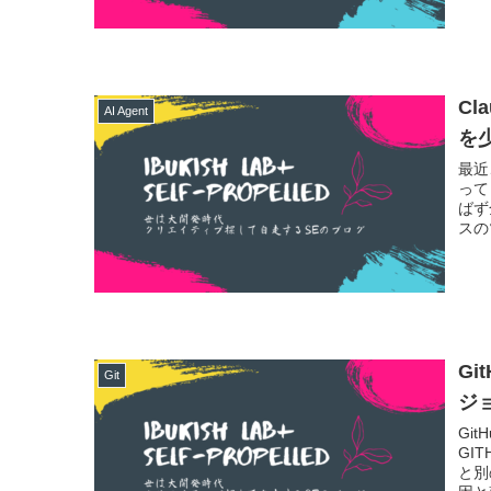
Cl
AI Agent
を
最近
って
ばず
スのツ
Gi
Git
ジ
Gi
GI
と別