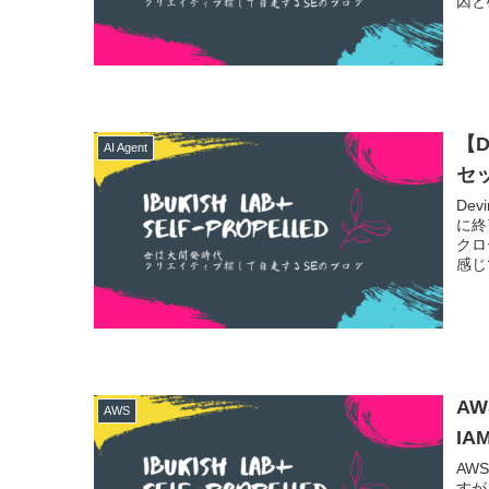
因と
【
AI Agent
セ
De
に終
クロ
感じ
AW
AWS
IA
AW
すが