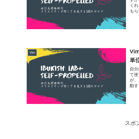
くれ
もら
V
Vim
単
自分
て使
が、
動す
スポ