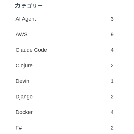
カ
テゴリー
AI Agent
3
AWS
9
Claude Code
4
Clojure
2
Devin
1
Django
2
Docker
4
F#
2