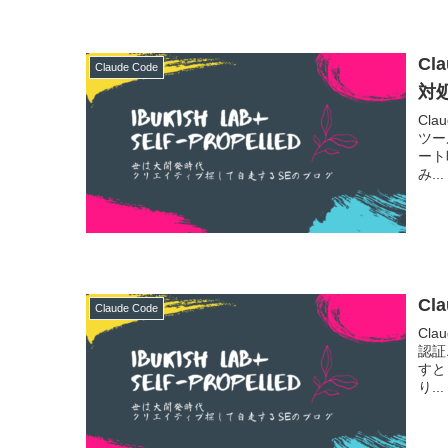
Cl
Claude Code
対
Cla
ツー
ート
み...
Cl
Claude Code
Cl
認証
すと
り...